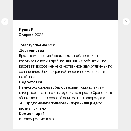
Ирина Р.
3 Апреля 2022
Товар куплен на OZON
Достоинства
Брали комплект из 4х камер для наблюдения в
квартире на время пребывания няни с ребенком. Все
работает, изображение качественное, звук отличный по
сравнению с обычной радио/видеоняней + записывает
на облако.
Недостатки
Немного сложновато было с первым подключением
камер в сеть, хотя по инструкции все просто. Хранение в
облаке довольно дорого обходится, но в подарок дают
3000р для начала пользования хранилищем, что
весьма приятно.
Комментарий
В целом рекомендую!