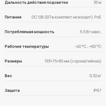
Дальность действия подсветки
30 м
Питание
DC 12В (БП в комплект не входит), PoE
Потребляемая мощность
5.5 Вт макс.
Рабочие температуры
-40 °C… +60 °C
Размеры
193×75×85 мм (с кронштейном)
Вес
0.32 кг
Подключим ваши
камеры к облаку
Защита
IP67
бесплатно