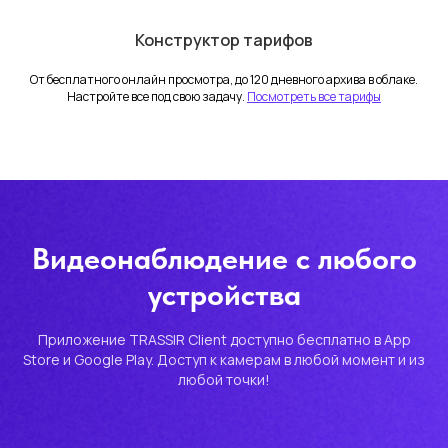
Конструктор тарифов
Служба поддержки
+7 (499) 111-25-20
От бесплатного онлайн просмотра, до 120 дневного архива в облаке.
Настройте все под свою задачу.
Посмотреть все тарифы
support@dssl.ru
По общим вопросам
trassircloud@dssl.ru
Видеонаблюдение с любого
устройства
Политика конфиденциальности
Приложение TRASSIR Client доступно бесплатно в App
Пользовательское соглашение
Store и Google Play. Доступ к камерам в любой момент и из
любой точки!