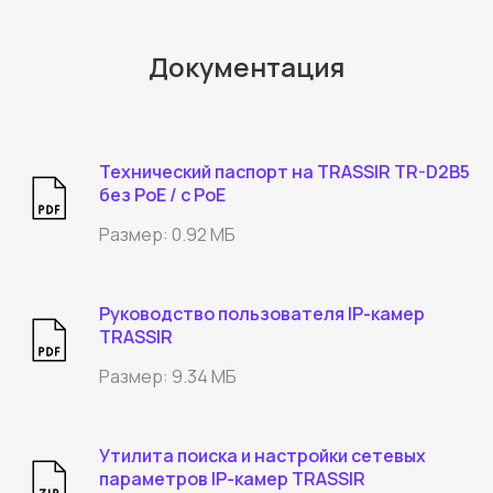
Любые камеры: TRASSIR, Hikvision, Dahua
и другие. Удаленная настройка, просмотр
с телефона и облачный архив
Документация
Без выезда специалиста
Подключение от 15 минут
Технический паспорт на TRASSIR TR-D2B5
Проверим
без PoE / с PoE
совместимость и все
настроим
Размер: 0.92 МБ
Оставить заявку
Руководство пользователя IP-камер
TRASSIR
Размер: 9.34 МБ
Утилита поиска и настройки сетевых
параметров IP-камер TRASSIR