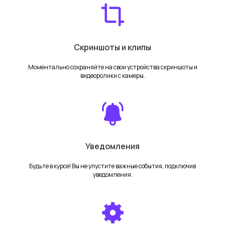
Магазин
TRASSIR Cloud
Каталог
Калькулятор тарифов
Акции
Счётчик посетителей
Доставка
Для партнеров
Скриншоты и клипы
Оплата
Блог
Гарантия
Моментально сохраняйте на свои устройства скриншоты и
видеоролики с камеры.
Для ПВЗ
Видеонаблюдение для ПВЗ
Запись экрана для ПВЗ
Уведомления
Будьте в курсе! Вы не упустите важные события, подключив
Помощь
уведомления.
FAQ
Поддержка
Новое мобильное приложение