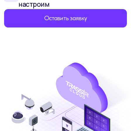
Приобрести товар
на маркетплейсах
WB
OZON
Яндекс
DSSL
Маркет