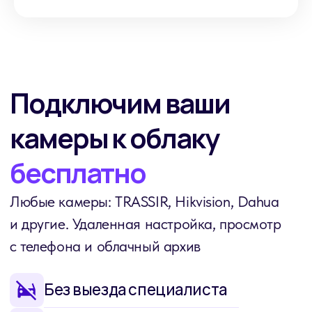
Приобрести товар
на маркетплейсах
WB
OZON
Яндекс
DSSL