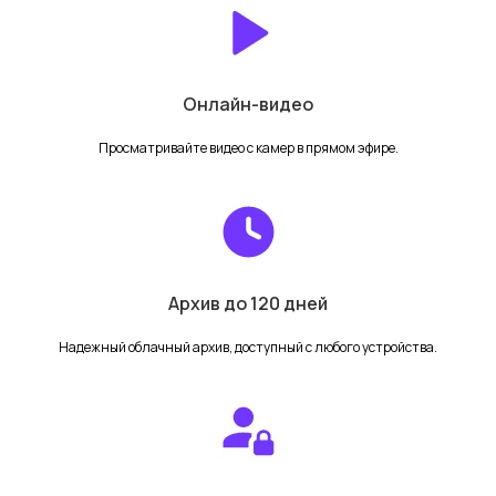
Онлайн-видео
Просматривайте видео с камер в прямом эфире.
Магазин
TRASSIR Cloud
Каталог
Калькулятор тарифов
Акции
Счётчик посетителей
Доставка
Для партнеров
Оплата
Блог
Гарантия
Архив до 120 дней
Надежный облачный архив, доступный с любого устройства.
Для ПВЗ
Видеонаблюдение для ПВЗ
Запись экрана для ПВЗ