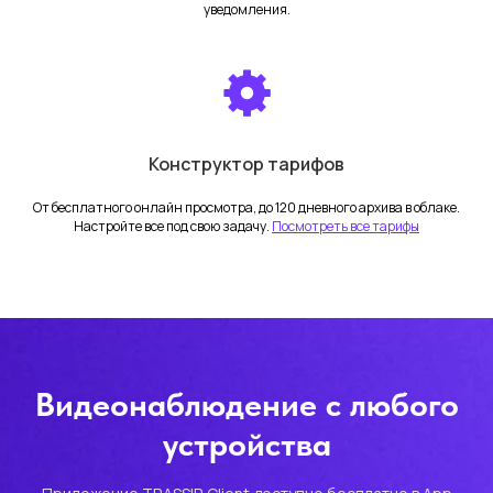
уведомления.
Политика конфиденциальности
Пользовательское соглашение
Конструктор тарифов
От бесплатного онлайн просмотра, до 120 дневного архива в облаке.
Настройте все под свою задачу.
Посмотреть все тарифы
ИНН - 7804548632
ООО «Облачные технологии»
г. Санкт-Петербург, Бобруйская
ул, д. 3, литера А
© 2026 TRASSIR CLOUD
Видеонаблюдение с любого
устройства