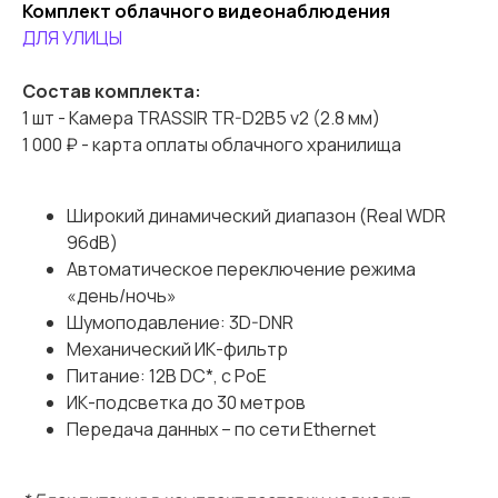
Комплект облачного видеонаблюдения
ДЛЯ УЛИЦЫ
Состав комплекта:
1 шт - Камера TRASSIR TR-D2B5 v2 (2.8 мм)
1 000 ₽ - карта оплаты облачного хранилища
Широкий динамический диапазон (Real WDR
96dB)
Автоматическое переключение режима
Подарок к комплектам видеонаблюдения
«день/ночь»
Карта пополнения
Шумоподавление: 3D-DNR
Механический ИК-фильтр
облачного счета
Питание: 12В DC*, с PoE
TRASSIR Cloud
ИК-подсветка до 30 метров
Передача данных – по сети Ethernet