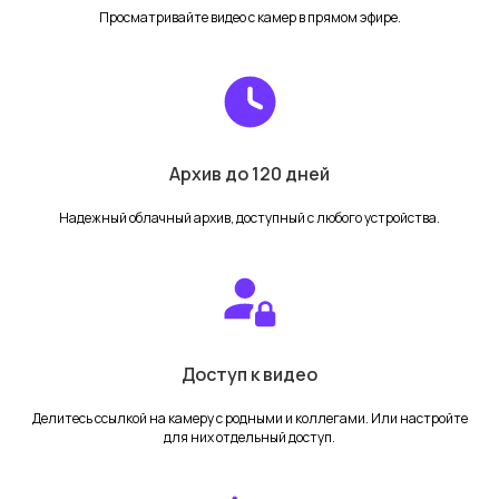
Просматривайте видео с камер в прямом эфире.
Магазин
TRASSIR Cloud
Каталог
Калькулятор тарифов
Акции
Счётчик посетителей
Доставка
Для партнеров
Архив до 120 дней
Оплата
Блог
Гарантия
Надежный облачный архив, доступный с любого устройства.
Для ПВЗ
Видеонаблюдение для ПВЗ
Доступ к видео
Запись экрана для ПВЗ
Делитесь ссылкой на камеру с родными и коллегами. Или настройте
для них отдельный доступ.
Помощь
FAQ
Поддержка