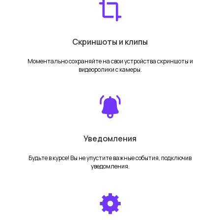
Новое мобильное приложение
Скриншоты и клипы
Служба поддержки
+7 (499) 111-25-20
Моментально сохраняйте на свои устройства скриншоты и
видеоролики с камеры.
support@dssl.ru
По общим вопросам
trassircloud@dssl.ru
Уведомления
Будьте в курсе! Вы не упустите важные события, подключив
уведомления.
Политика конфиденциальности
Пользовательское соглашение