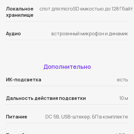
Локальное
слот для microSD емкостью до 128 Гбайт
хранилище
Подключим ваши
Аудио
встроенный микрофон и динамик
камеры к облаку
бесплатно
Любые камеры: TRASSIR, Hikvision, Dahua
и другие. Удаленная настройка, просмотр
Дополнительно
с телефона и облачный архив
ИК-подсветка
есть
Без выезда специалиста
Подключение от 15 минут
Дальность действия подсветки
10 м
Проверим
совместимость и все
настроим
Питание
DC 5В, USB-штекер, БП в комплекте
Оставить заявку