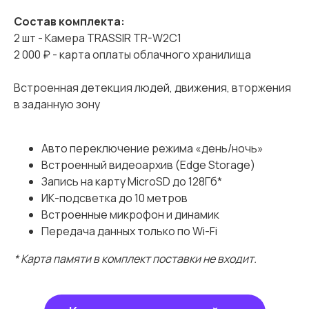
Состав комплекта:
2 шт - Камера TRASSIR TR-W2C1
2 000 ₽ - карта оплаты облачного хранилища
Встроенная детекция людей, движения, вторжения
в заданную зону
Подарок к комплектам видеонаблюдения
Авто переключение режима «день/ночь»
Карта пополнения
Встроенный видеоархив (Edge Storage)
Запись на карту MicroSD до 128Гб*
облачного счета
ИК-подсветка до 10 метров
TRASSIR Cloud
Встроенные микрофон и динамик
Передача данных только по Wi-Fi
* Карта памяти в комплект поставки не входит.