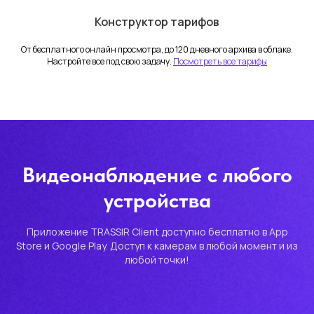
Конструктор тарифов
От бесплатного онлайн просмотра, до 120 дневного архива в облаке.
Настройте все под свою задачу.
Посмотреть все тарифы
ИНН - 7804548632
ООО «Облачные технологии»
г. Санкт-Петербург, Бобруйская
ул, д. 3, литера А
© 2026 TRASSIR CLOUD
Видеонаблюдение с любого
устройства
Приложение TRASSIR Client доступно бесплатно в App
Store и Google Play. Доступ к камерам в любой момент и из
любой точки!