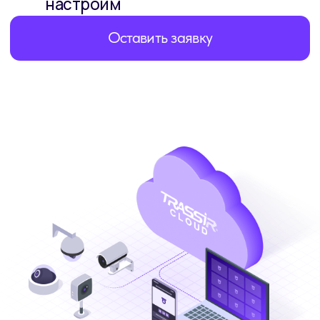
Приобрести товар
на маркетплейсах
WB
OZON
Яндекс
DSSL
Маркет